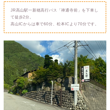
JR高山駅一新穂高行バス「禅通寺前」を下車し
て徒歩2分。
高山ICからは車で60分、松本ICより70分です。