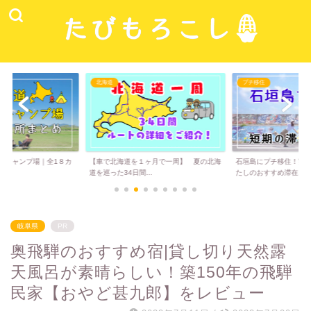
北海道
プチ移住
道キャンプ場｜全1８カ
【車で北海道を１ヶ月で一周】 夏の北海
石垣島にプチ移住！実
道を巡った34日間...
たしのおすすめ滞在...
岐阜県
PR
奥飛騨のおすすめ宿|貸し切り天然露
天風呂が素晴らしい！築150年の飛騨
民家【おやど甚九郎】をレビュー