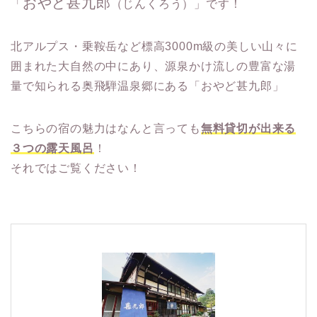
おやど甚九郎
「
（じんくろう）」です！
北アルプス・乗鞍岳など標高3000m級の美しい山々に
囲まれた大自然の中にあり、源泉かけ流しの豊富な湯
量で知られる奥飛騨温泉郷にある「おやど甚九郎」
こちらの宿の魅力はなんと言っても
無料貸切が出来る
３つの露天風呂
！
それではご覧ください！