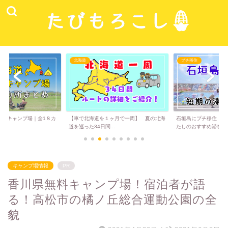
北海道
プチ移住
道キャンプ場｜全1８カ
【車で北海道を１ヶ月で一周】 夏の北海
石垣島にプチ移住！実
道を巡った34日間...
たしのおすすめ滞在...
キャンプ場情報
PR
香川県無料キャンプ場！宿泊者が語
る！高松市の橘ノ丘総合運動公園の全
貌