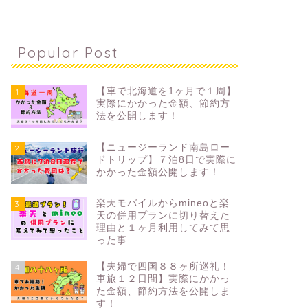
Popular Post
【車で北海道を1ヶ月で１周】
1
実際にかかった金額、節約方
法を公開します！
【ニュージーランド南島ロー
2
ドトリップ】７泊8日で実際に
かかった金額公開します！
楽天モバイルからmineoと楽
3
天の併用プランに切り替えた
理由と１ヶ月利用してみて思
った事
【夫婦で四国８８ヶ所巡礼！
4
車旅１２日間】実際にかかっ
た金額、節約方法を公開しま
す！