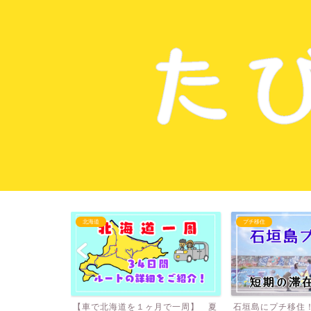
北海道
プチ移住
キャンプ場｜全
【車で北海道を１ヶ月で一周】 夏
石垣島にプチ移住