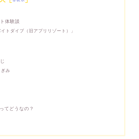
ト体験談
バイトダイブ（旧アプリリゾート）」
じ
クぎみ
トってどうなの？