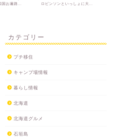
国お遍路...
ロビンソンといっしょに大...
ップ】７泊8日
カテゴリー
プチ移住
キャンプ場情報
暮らし情報
北海道
北海道グルメ
石垣島