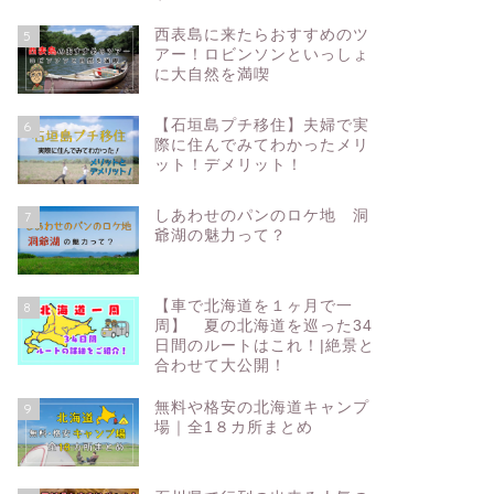
西表島に来たらおすすめのツ
5
アー！ロビンソンといっしょ
に大自然を満喫
【石垣島プチ移住】夫婦で実
6
際に住んでみてわかったメリ
ット！デメリット！
しあわせのパンのロケ地 洞
7
爺湖の魅力って？
【車で北海道を１ヶ月で一
8
周】 夏の北海道を巡った34
日間のルートはこれ！|絶景と
合わせて大公開！
無料や格安の北海道キャンプ
9
場｜全1８カ所まとめ