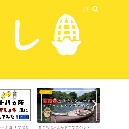
石垣島
ニュージーランド
八ヶ所巡り|水曜ど
西表島に来たらおすすめのツアー！
【ニュージー