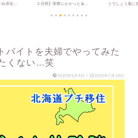
滞在...
２日間】実際にかかった金...
うでしょう風に四
トバイトを夫婦でやってみた
たくない… 笑
2020年5月4日
/
2020年7月18日