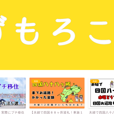
四国
四国
！実際にプチ移住
【夫婦で四国８８ヶ所巡礼！車旅１
夫婦で四国八十