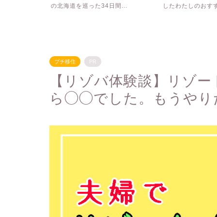
の北海道を巡った34日間...
したわたしのおすすめ
プチ移住
PR
【リゾバ体験談】リゾー
ら◯◯でした。もうやり