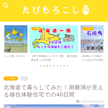
北海道
プチ移住
道キャンプ場｜全1８カ
【車で北海道を１ヶ月で一周】 夏の北海
石垣島にプチ移住！実
道を巡った34日間...
たしのおすすめ滞在...
プチ移住
PR
北海道で暮らしてみた！洞爺湖が見え
る移住体験住宅での40日間
2020年4月28日